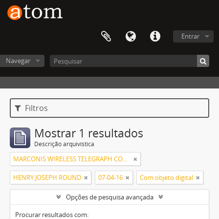
Entrar
Navegar
Filtros
Mostrar 1 resultados
Descrição arquivística
MARCONIS WIRELESS TELEGRAPH COMPANY, LIMITED
HENRY JOSEPH ROUND
07-04-16
Com objeto digital
Opções de pesquisa avançada
Procurar resultados com: