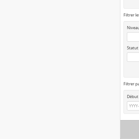
Filtrer l
Niveau
Statut
Filtrer p
Début