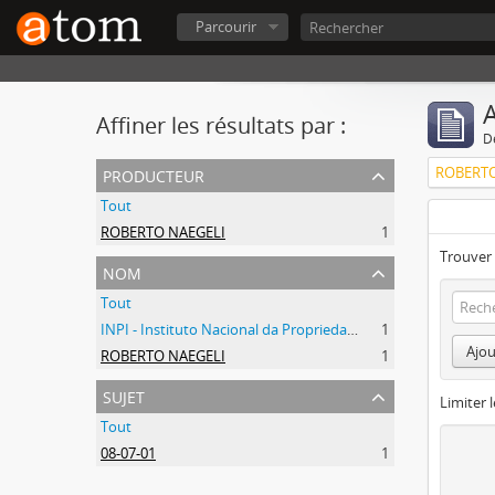
Parcourir
A
Affiner les résultats par :
D
producteur
ROBERTO
Tout
ROBERTO NAEGELI
1
Trouver 
nom
Tout
INPI - Instituto Nacional da Propriedade Industrial
1
Ajou
ROBERTO NAEGELI
1
sujet
Limiter l
Tout
08-07-01
1