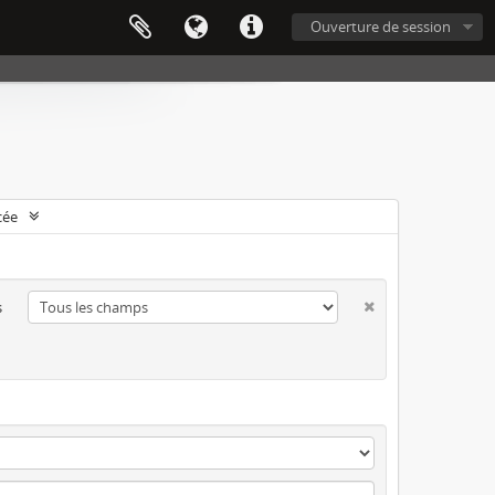
Ouverture de session
cée
s