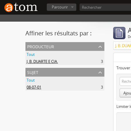
Parcourir
A
Affiner les résultats par :
D
producteur
J. B. DUA
Tout
J. B. DUARTE E CIA.
3
Trouver 
sujet
Tout
08-07-01
3
Ajou
Limiter l