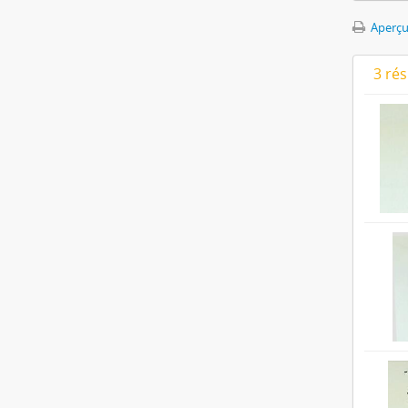
Aperçu
3 ré