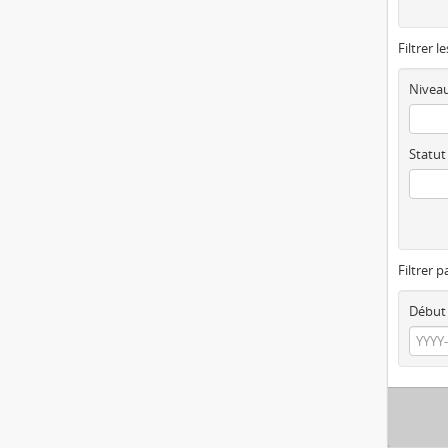
Filtrer l
Niveau
Statut
Filtrer p
Début