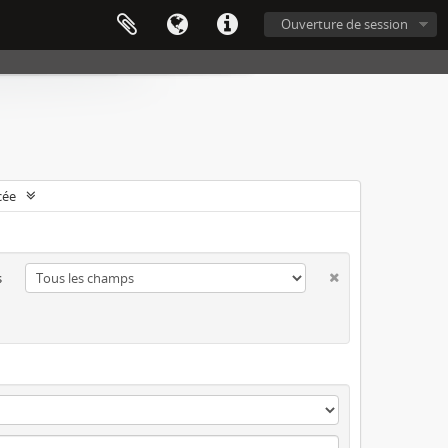
Ouverture de session
cée
s