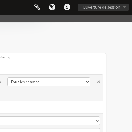
Ouverture de session
cée
s