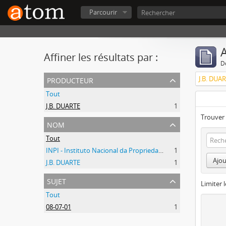
Parcourir
A
Affiner les résultats par :
D
producteur
J.B. DUA
Tout
J.B. DUARTE
1
Trouver 
nom
Tout
INPI - Instituto Nacional da Propriedade Industrial
1
Ajou
J.B. DUARTE
1
sujet
Limiter l
Tout
08-07-01
1