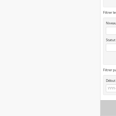
Filtrer l
Niveau
Statut
Filtrer p
Début