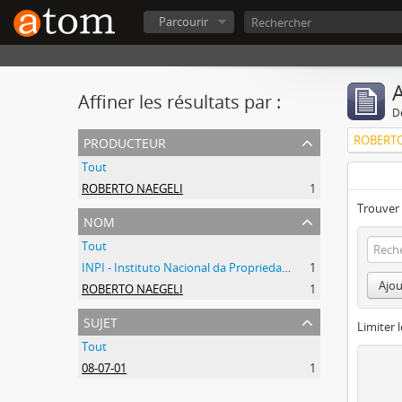
Parcourir
A
Affiner les résultats par :
D
producteur
ROBERTO
Tout
ROBERTO NAEGELI
1
Trouver 
nom
Tout
INPI - Instituto Nacional da Propriedade Industrial
1
Ajou
ROBERTO NAEGELI
1
sujet
Limiter l
Tout
08-07-01
1