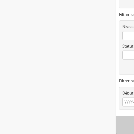
Filtrer l
Niveau
Statut
Filtrer p
Début