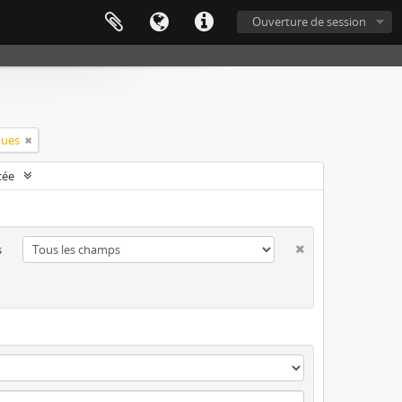
Ouverture de session
ques
cée
s